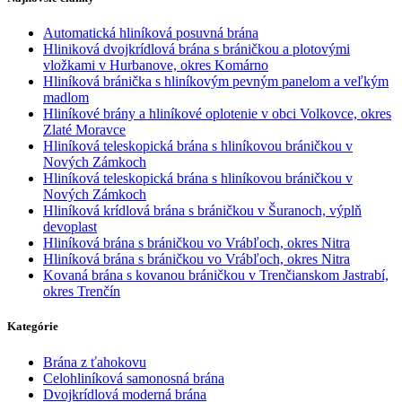
Automatická hliníková posuvná brána
Hliniková dvojkrídlová brána s bráničkou a plotovými
vložkami v Hurbanove, okres Komárno
Hliníková bránička s hliníkovým pevným panelom a veľkým
madlom
Hliníkové brány a hliníkové oplotenie v obci Volkovce, okres
Zlaté Moravce
Hliníková teleskopická brána s hliníkovou bráničkou v
Nových Zámkoch
Hliníková teleskopická brána s hliníkovou bráničkou v
Nových Zámkoch
Hliníková krídlová brána s bráničkou v Šuranoch, výplň
devoplast
Hliníková brána s bráničkou vo Vrábľoch, okres Nitra
Hliníková brána s bráničkou vo Vrábľoch, okres Nitra
Kovaná brána s kovanou bráničkou v Trenčianskom Jastrabí,
okres Trenčín
Kategórie
Brána z ťahokovu
Celohliníková samonosná brána
Dvojkrídlová moderná brána