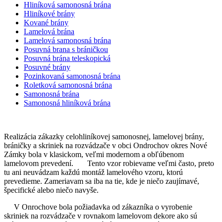
Hliníková samonosná brána
Hliníkové brány
Kované brány
Lamelová brána
Lamelová samonosná brána
Posuvná brana s bráničkou
Posuvná brána teleskopická
Posuvné brány
Pozinkovaná samonosná brána
Roletková samonosná brána
Samonosná brána
Samonosná hliníková brána
Realizácia zákazky celohliníkovej samonosnej, lamelovej brány,
bráničky a skriniek na rozvádzače v obci Ondrochov okres Nové
Zámky bola v klasickom, veľmi modernom a obľúbenom
lamelovom prevedení. Tento vzor robievame veľmi často, preto
tu ani neuvádzam každú montáž lamelového vzoru, ktorú
prevedieme. Zameriavam sa iba na tie, kde je niečo zaujímavé,
špecifické alebo niečo navyše.
V Onrochove bola požiadavka od zákazníka o vyrobenie
skriniek na rozvádzače v rovnakom lamelovom dekore ako sú