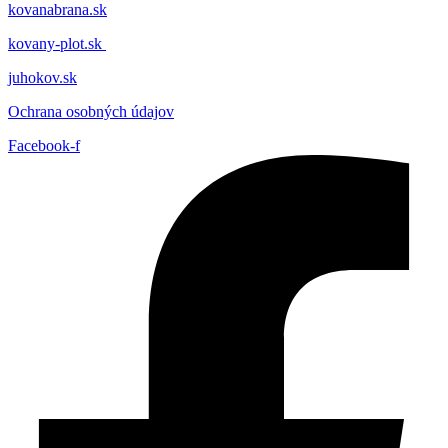
kovanabrana.sk
kovany-plot.sk
juhokov.sk
Ochrana osobných údajov
Facebook-f