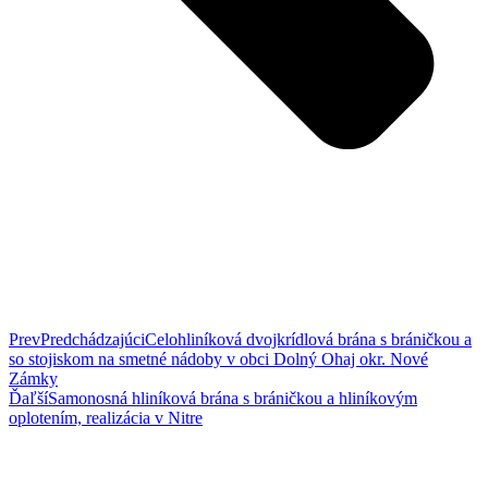
Prev
Predchádzajúci
Celohliníková dvojkrídlová brána s bráničkou a
so stojiskom na smetné nádoby v obci Dolný Ohaj okr. Nové
Zámky
Ďaľší
Samonosná hliníková brána s bráničkou a hliníkovým
oplotením, realizácia v Nitre