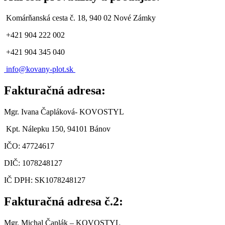
Komárňanská cesta č. 18, 940 02 Nové Zámky
+421 904 222 002
+421 904 345 040
info@
kovany-plot.sk
Fakturačná adresa:
Mgr. Ivana Čapláková- KOVOSTYL
Kpt. Nálepku 150, 94101 Bánov
IČO: 47724617
DIČ: 1078248127
IČ DPH: SK1078248127
Fakturačná adresa č.2:
Mgr. Michal Čaplák
– KOVOSTYL