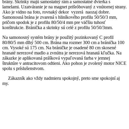
brány. Skrinky majú samostatný rám a samostatné dvierka s
lamelami. Uzatváranie je na magnet prišróbovaný z vnútornej strany.
Ako je vidno na foto, rovnaký dekor vyzerá naozaj dobre.
Samonosná brána je zvarená s hliníkového profilu 50/50/3 mm,
pričom spodok je z profilu 80/50/4 mm pre väčšiu tuhosť
konštrukcie. Bránička a skrinky sú celé z profilu 50/50/3mm.
Na samonosný systém brány je použitý pozinkovaný C profil
80/80/5 mm dlhý 500 cm. Brána ma rozmer 300 cm a bránička 100
cm. Vysoké sú 175 cm. Na bráničke je osadené 80 cm skosené
hranaté nerezové madlo a zvnútra je nerezová hranatá kľučka. Na
zákazke je aplikovaná prášková vypaľovaná farba v jemnej
štruktúre v antracitovom odtieni. Ako pohon je zvolený motor NICE
spolu s príslušenstvom.
Zákazník ako vždy nadmieru spokojný, preto sme spokojní aj
my.