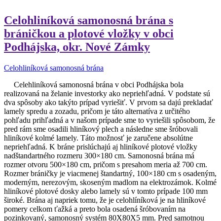
Celohliníková samonosná brána s
bráničkou a plotové vložky v obci
Podhájska, okr. Nové Zámky
Celohliníková samonosná brána
Celehliníková samonosná brána v obci Podhájska bola
realizovaná na želanie investorky ako nepriehľadná. V podstate sú
dva spôsoby ako takýto prípad vyriešiť. V prvom sa dajú prekladať
lamely spredu a zozadu, pričom je táto alternatíva z určitého
pohľadu prihľadná a v našom prípade sme to vyriešili spôsobom, že
pred rám sme osadili hliníkový plech a následne sme šróbovali
hliníkové kolmé lamely. Táto možnosť je zaručene absolútne
nepriehľadná. K bráne prislúchajú aj hliníkové plotové vložky
nadštandartného rozmeru 300×180 cm. Samonosná brána má
rozmer otvoru 500×180 cm, pričom s presahom meria až 700 cm.
Rozmer bráničky je viacmenej štandartný, 100×180 cm s osadeným,
moderným, nerezovým, skoseným madlom na elektrozámok. Kolmé
hliníkové plotové dosky alebo lamely sú v tomto prípade 100 mm
široké. Brána aj napriek tomu, že je celohlíníková je na hliníkové
pomery celkom ťažká a preto bola osadená šróbovaním na
pozinkovaný, samonosný systém 80X80X5 mm. Pred samotnou