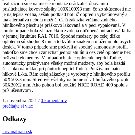
realizáciou sme na mieste montáže osádzali šróbovaním
prislúchajúce kovové stĺpiky 100X100X3 mm, čo zo skúsenosti nie
je najlepšia voľba, avšak podklad bol už dopredu vybetónovaný a
iná alternatíva nebola možná. Celá zákazka vrátane zadného
hliníkového plechu je práškovo lakovaná a v peci vypalovaná. V
tomto prípade bola zákazníčkou zvolená obľúbená antracitová farba
v jemnej štruktúre RAL 7016. Spodné medzery po celej dĺžke
oplotenia sú zhodne 8 mm a to kvôli roznakému uloženiu plotových
dosiek. V tomto prípade sme prekryli aj spodný samonosný profil,
nakoľko sme chceli zanechať jednoliatu líniu cez celé oplotenie bez
rušivých elementov. V prípadoch ak je oplotenie nepriehľadné,
automaticky prekrývame všetky možné medzery, aby bola každá
časť ako napríklad pri pántoch nepriehľadná. Používame nato
hlíkové L-ká. Rám celej zákazky je vyrobený z hliníkového profilu
50X50X3 mm. Stredové výstuhy na bráne sú z hliníkového profilu
30X30X2 mm. Ako pohon bol použitý NICE ROAD 400 spolu s
príslušenstvom .
1. novembra 2021
/
0 komentárov
prečítajte si viac
Odkazy
kovanabrana.sk