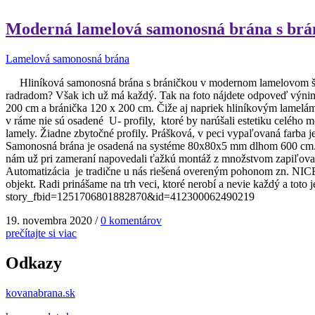
Moderná lamelová samonosná brána s brán
Lamelová samonosná brána
Hliníková samonosná brána s bráničkou v modernom lamelovom štýle 
radradom? Však ich už má každý. Tak na foto nájdete odpoveď výnim
200 cm a bránička 120 x 200 cm. Čiže aj napriek hliníkovým lamelám 
v ráme nie sú osadené U- profily, ktoré by narúšali estetiku celéh
lamely. Žiadne zbytočné profily. Prášková, v peci vypaľovaná farba 
Samonosná brána je osadená na systéme 80x80x5 mm dlhom 600 cm. N
nám už pri zameraní napovedali ťažkú montáž z množstvom zapiľovan
Automatizácia je tradične u nás riešená overeným pohonom zn. NICE 
objekt. Radi prinášame na trh veci, ktoré nerobí a nevie každý a toto
story_fbid=1251706801882870&id=412300062490219
19. novembra 2020
/
0 komentárov
prečítajte si viac
Odkazy
kovanabrana.sk