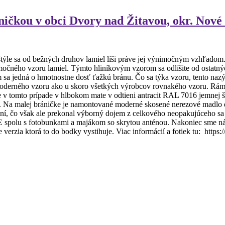
ičkou v obci Dvory nad Žitavou, okr. Nov
sa od bežných druhov lamiel líši práve jej výnimočným vzhľadom. Aj V
očného vzoru lamiel. Týmto hliníkovým vzorom sa odlíšite od ostatn
sa jedná o hmotnostne dosť ťažkú bránu. Čo sa týka vzoru, tento nazýv
o moderného vzoru ako u skoro všetkých výrobcov rovnakého vzoru. Rám
je v tomto prípade v hlbokom mate v odtieni antracit RAL 7016 jemnej š
a malej bráničke je namontované moderné skosené nerezové madlo dlh
í, čo však ale prekonal výborný dojem z celkového neopakujúceho sa 
spolu s fotobunkami a majákom so skrytou anténou. Nakoniec sme náš 
 je verzia ktorá to do bodky vystihuje. Viac informácií a fotiek tu: ht