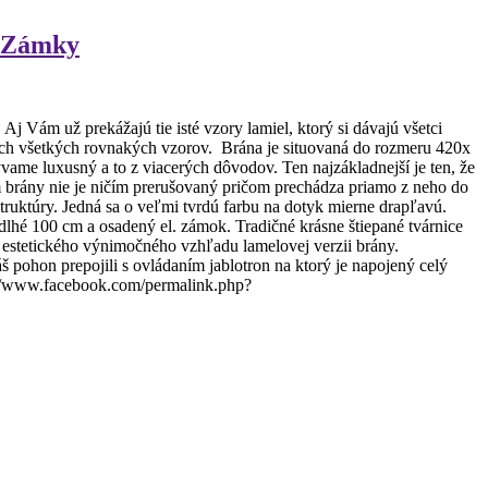
é Zámky
ám už prekážajú tie isté vzory lamiel, ktorý si dávajú všetci
ých všetkých rovnakých vzorov. Brána je situovaná do rozmeru 420x
ame luxusný a to z viacerých dôvodov. Ten najzákladnejší je ten, že
 brány nie je ničím prerušovaný pričom prechádza priamo z neho do
truktúry. Jedná sa o veľmi tvrdú farbu na dotyk mierne drapľavú.
é 100 cm a osadený el. zámok. Tradičné krásne štiepané tvárnice
estetického výnimočného vzhľadu lamelovej verzii brány.
pohon prepojili s ovládaním jablotron na ktorý je napojený celý
tps://www.facebook.com/permalink.php?