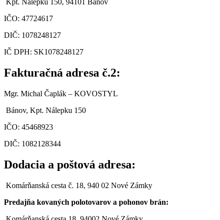
Kpt. Nálepku 150, 94101 Bánov
IČO: 47724617
DIČ: 1078248127
IČ DPH: SK1078248127
Fakturačná adresa č.2:
Mgr. Michal Čaplák
– KOVOSTYL
Bánov, Kpt. Nálepku 150
IČO:
45468923
DIČ: 1082128344
Dodacia a poštová adresa:
Komárňanská cesta č. 18, 940 02 Nové Zámky
Predajňa kovaných polotovarov a pohonov brán:
Komárňanská cesta 18, 94002 Nové Zámky