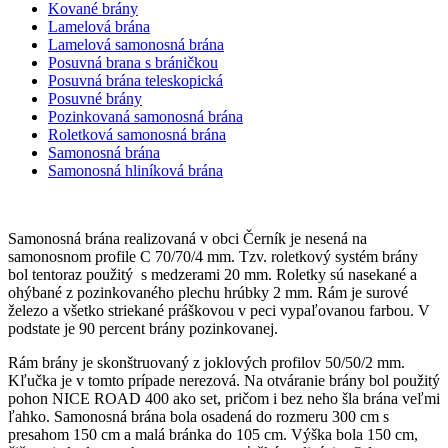
Kované brány
Lamelová brána
Lamelová samonosná brána
Posuvná brana s bráničkou
Posuvná brána teleskopická
Posuvné brány
Pozinkovaná samonosná brána
Roletková samonosná brána
Samonosná brána
Samonosná hliníková brána
Samonosná brána realizovaná v obci Černík je nesená na
samonosnom profile C 70/70/4 mm. Tzv. roletkový systém brány
bol tentoraz použitý s medzerami 20 mm. Roletky sú nasekané a
ohýbané z pozinkovaného plechu hrúbky 2 mm. Rám je surové
železo a všetko striekané práškovou v peci vypaľovanou farbou. V
podstate je 90 percent brány pozinkovanej.
Rám brány je skonštruovaný z joklových profilov 50/50/2 mm.
Kľučka je v tomto prípade nerezová. Na otváranie brány bol použitý
pohon NICE ROAD 400 ako set, pričom i bez neho šla brána veľmi
ľahko. Samonosná brána bola osadená do rozmeru 300 cm s
presahom 150 cm a malá bránka do 105 cm. Výška bola 150 cm,