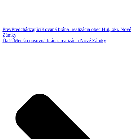
Prev
Predchádzajúci
Kovaná brána- realizácia obec Hul, okr. Nové
Zámky
Ďaľší
Menšia posuvná brána- realizácia Nové Zámky