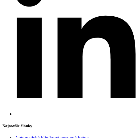
Najnovšie články
Automatická hliníková posuvná brána