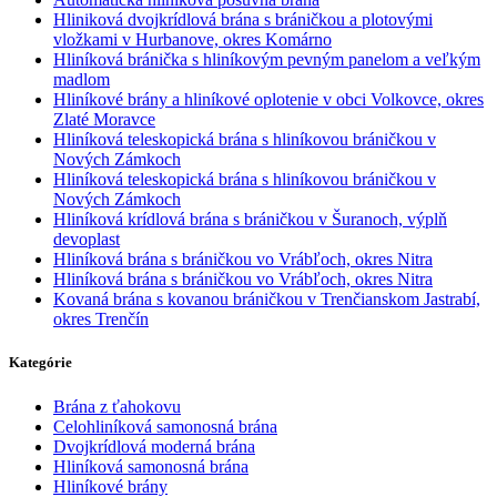
Hliniková dvojkrídlová brána s bráničkou a plotovými
vložkami v Hurbanove, okres Komárno
Hliníková bránička s hliníkovým pevným panelom a veľkým
madlom
Hliníkové brány a hliníkové oplotenie v obci Volkovce, okres
Zlaté Moravce
Hliníková teleskopická brána s hliníkovou bráničkou v
Nových Zámkoch
Hliníková teleskopická brána s hliníkovou bráničkou v
Nových Zámkoch
Hliníková krídlová brána s bráničkou v Šuranoch, výplň
devoplast
Hliníková brána s bráničkou vo Vrábľoch, okres Nitra
Hliníková brána s bráničkou vo Vrábľoch, okres Nitra
Kovaná brána s kovanou bráničkou v Trenčianskom Jastrabí,
okres Trenčín
Kategórie
Brána z ťahokovu
Celohliníková samonosná brána
Dvojkrídlová moderná brána
Hliníková samonosná brána
Hliníkové brány