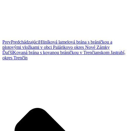
Prev
Predchádzajúci
Hliníková lamelová brána s bráničkou a
plotovými vložkami v obci Palárikovo okres Nové Zámky
Ďaľší
Kovaná brána s kovanou bráničkou v Trenčianskom Jastrabí,
okres Trenčín