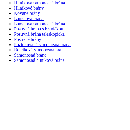
Hliníková samonosná brána
Hliníkové brány
Kované brány
Lamelová brána
Lamelová samonosná brána
Posuvná brana s bráničkou
Posuvná brána teleskopická
Posuvné brány
Pozinkovaná samonosná brána
Roletková samonosná brána
Samonosná brána
Samonosná hliníková brána