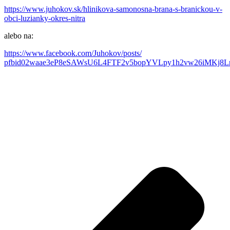
https://www.juhokov.sk/hlinikova-samonosna-brana-s-branickou-v-
obci-luzianky-okres-nitra
alebo na:
https://www.facebook.com/Juhokov/posts/
pfbid02waae3eP8eSAWsU6L4FTF2v5bopYVLpy1h2vw26iMKj8L