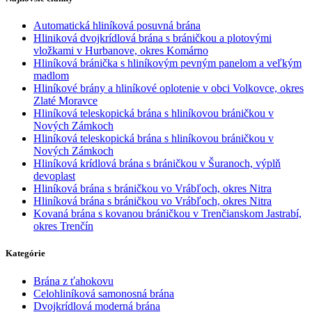
Automatická hliníková posuvná brána
Hliniková dvojkrídlová brána s bráničkou a plotovými
vložkami v Hurbanove, okres Komárno
Hliníková bránička s hliníkovým pevným panelom a veľkým
madlom
Hliníkové brány a hliníkové oplotenie v obci Volkovce, okres
Zlaté Moravce
Hliníková teleskopická brána s hliníkovou bráničkou v
Nových Zámkoch
Hliníková teleskopická brána s hliníkovou bráničkou v
Nových Zámkoch
Hliníková krídlová brána s bráničkou v Šuranoch, výplň
devoplast
Hliníková brána s bráničkou vo Vrábľoch, okres Nitra
Hliníková brána s bráničkou vo Vrábľoch, okres Nitra
Kovaná brána s kovanou bráničkou v Trenčianskom Jastrabí,
okres Trenčín
Kategórie
Brána z ťahokovu
Celohliníková samonosná brána
Dvojkrídlová moderná brána